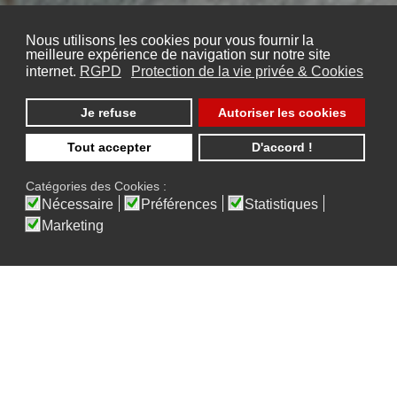
Nous utilisons les cookies pour vous fournir la
meilleure expérience de navigation sur notre site
internet.
RGPD
Protection de la vie privée & Cookies
Je refuse
Autoriser les cookies
Tout accepter
D'accord !
Catégories des Cookies :
Nécessaire
Préférences
Statistiques
Marketing
S-LAW avait déjà écrit une news (15/02/2021)
pour combattre l'idée fausse
communément répandue qu'à 12 ans,
l'enfant décide chez quel parent il veut