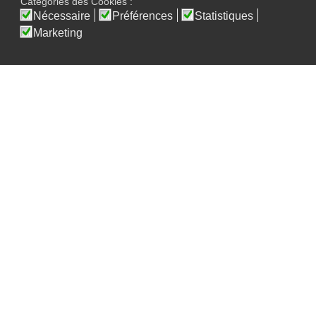
Catégories des Cookies :
Nécessaire
Préférences
Statistiques
Marketing
S-LAW est très heureux de pouvoir partager
la prestation de son collaborateur Maître
Thomas Bocquet lors de la 159ème rentrée
solennelle du Barreau de Liège qui s'est
déroulée le 07 mai 2021.
Me Thomas Bocquet avait remporté en
2020 le concours de plaidoirie "J'accuse",
organisé par le barreau de Bruxelles (news
précédente).
En 2021 et après deux années de
préparation, il a prononcé son discours