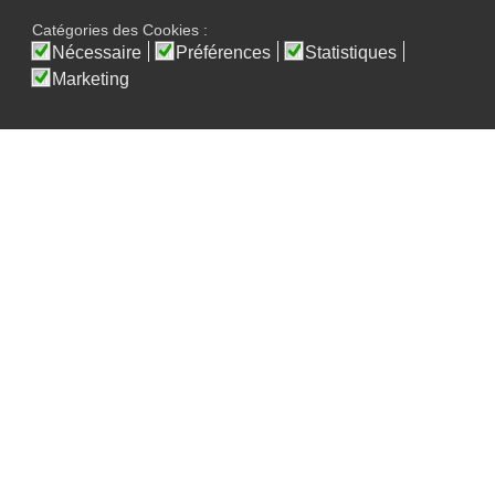
Catégories des Cookies :
Nécessaire
Préférences
Statistiques
Marketing
Les Soroptimist sont des femmes
professionnellement actives qui travaillent
ensemble aux niveaux local, national et
international pour éduquer et autonomiser
les femmes et les filles et leur permettre de
réaliser leur plein potentiel dans le but
d'améliorer leur vie.
Les Soroptimist travaillent sur les
problématiques des femmes dans leurs
clubs et au delà depuis la fondation du
Soroptimist International en 1921.