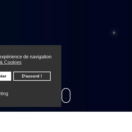
 expérience de navigation
e & Cookies
ter
D'accord !
ting
is synonyme de sécurité au sein de votre famille, votre 